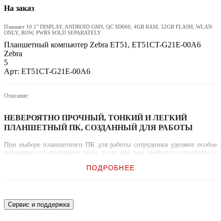
На заказ
Планшет 10.1" DISPLAY, ANDROID GMS, QC SD660, 4GB RAM, 32GB FLASH, WLAN
ONLY, ROW, PWRS SOLD SEPARATELY
Планшетный компьютер Zebra ET51, ET51CT-G21E-00A6
Zebra
5
Арт: ET51CT-G21E-00A6
Описание:
НЕВЕРОЯТНО ПРОЧНЫЙ, ТОНКИЙ И ЛЕГКИЙ
ПЛАНШЕТНЫЙ ПК, СОЗДАННЫЙ ДЛЯ РАБОТЫ
При выборе планшетного ПК для работы сотрудники уделяют особое
внимание его внешнему виду, тогда как вам требуется устройство с
конструкцией повышенной прочности, функциями сбора данных и
ПОДРОБНЕЕ
аксессуарами корпоративного класса для максимально эффективного
использования в вашей среде с учетом потребностей сотрудников и
особенностей приложений. Корпоративные планшетные компьютеры
ET51 и ET56 на Android соответствуют всем этим требованиям. Ваши
сотрудники получают персональные планшетные ПК, которые внешне
Сервис и поддержка
похожи на обычные планшеты, но отличаются прочной конструкцией,
просты в использовании, оснащены функциями для сбора данных и