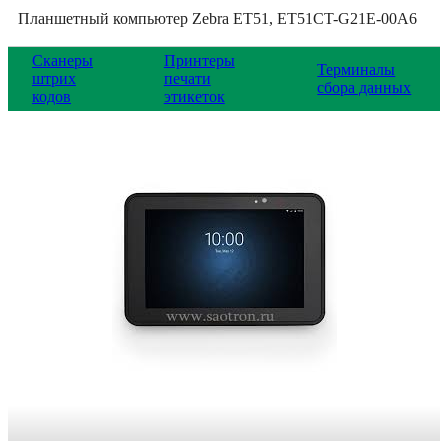
Планшетный компьютер Zebra ET51, ET51CT-G21E-00A6
Сканеры
Принтеры
Терминалы
штрих
печати
сбора данных
кодов
этикеток