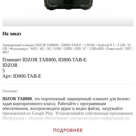
На заказ
Защищенный планшет IDZOR TAB800 / ID800-TAB-E / 1.8GHz / Android 8.1 / 3 GB / 32
GB / Фотокамера / WiFi / 4G / 3G / GSM / GPRS / GPS / 8" / 1280x800 / Емкостной / NFC /
IP67
Планшет IDZOR TAB800, ID800-TAB-E
IDZOR
5
Арт: ID800-TAB-E
Описание:
IDZOR TAB800
, это портативный защищенный планшет для бизнес-
задач корпоративного класса. Работайте с программным
обеспечением, воспроизводите аудио и видео файлы, загружайте
приложения из Google Play. Устанавливайте собственные приложения.
Интеграция с облаком обеспечивает синхронизацию информации на
всех устройствах Android.
ПОДРОБНЕЕ
Оптимизированный мультитач экран, одинаково хорошо реагирует на