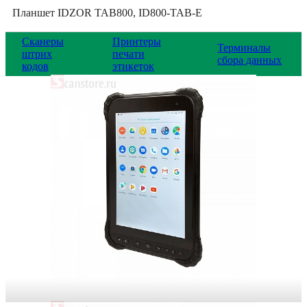
Планшет IDZOR TAB800, ID800-TAB-E
Сканеры
Принтеры
Терминалы
штрих
печати
сбора данных
кодов
этикеток