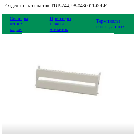
Отделитель этикеток TDP-244, 98-0430011-00LF
Сканеры
Принтеры
Терминалы
штрих
печати
сбора данных
кодов
этикеток