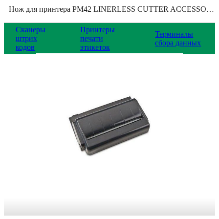
Нож для принтера PM42 LINERLESS CUTTER ACCESSORY KITS, 50134863-002
Сканеры
Принтеры
Терминалы
штрих
печати
сбора данных
кодов
этикеток