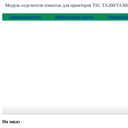
Модуль отделителя этикеток для принтеров TSC TA200/TA300
Сканеры штрих кодов
Принтеры печати этикеток
Терминалы сб
На заказ