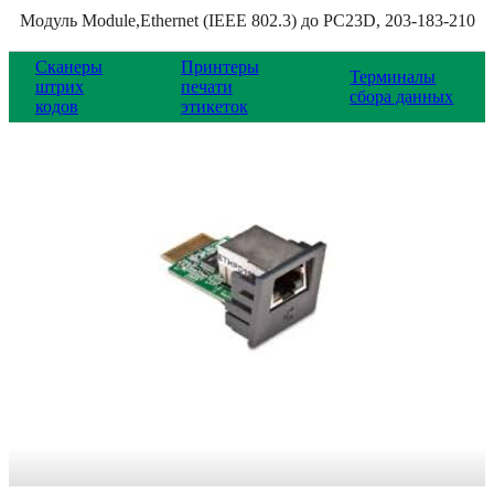
Модуль Module,Ethernet (IEEE 802.3) до PC23D, 203-183-210
Сканеры
Принтеры
Терминалы
штрих
печати
сбора данных
кодов
этикеток