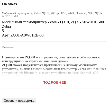
На заказ
Мобильный термопринтер Zebra ZQ310, 203 dpi, USB, Wi-Fi, Bluetooth, NFC, ZQ31-
A0W01RE-00
Мобильный термопринтер Zebra ZQ310, ZQ31-A0W01RE-00
Zebra
5
Арт: ZQ31-A0W01RE-00
Описание:
Принтер серии
ZQ300
– это решение, сочетающее в себе прочную
конструкцию и аккуратный внешний дизайн.
ZQ300
может подключаться практически к любому мобильному
устройству, включая любой мобильный компьютер Zebra или планшет
с технологией Bluetooth, а также устройства на базе Android, iOS,
Windows CE и Windows Mobile.
ПОДРОБНЕЕ
Высокое качество печати при использовании принтера
вне
помещений.
Благодаря герметичной защите уровня IP54 и использованию
устойчивого к воздействию воды материала для печати принтер будет
распечатывать хорошо читаемый текст и доступные для сканирования
Сервис и поддержка
штрихкоды, даже если идёт дождь или снег