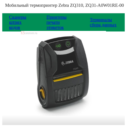
Мобильный термопринтер Zebra ZQ310, ZQ31-A0W01RE-00
Сканеры
Принтеры
Терминалы
штрих
печати
сбора данных
кодов
этикеток