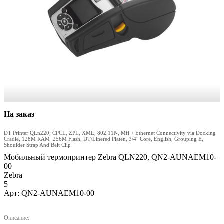
На заказ
DT Printer QLn220; CPCL, ZPL, XML, 802.11N, Mfi + Ethernet Connectivity via Docking
Cradle, 128M RAM 256M Flash, DT/Linered Platen, 3/4" Core, English, Grouping E,
Shoulder Strap And Belt Clip
Мобильный термопринтер Zebra QLN220, QN2-AUNAEM10-
00
Zebra
5
Арт: QN2-AUNAEM10-00
Описание: