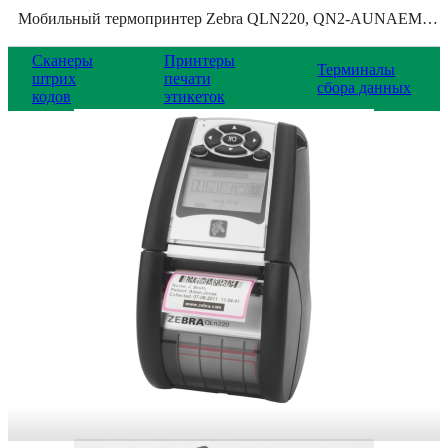
Мобильный термопринтер Zebra QLN220, QN2-AUNAEM10-00
Сканеры
Принтеры
Терминалы
штрих
печати
сбора данных
кодов
этикеток