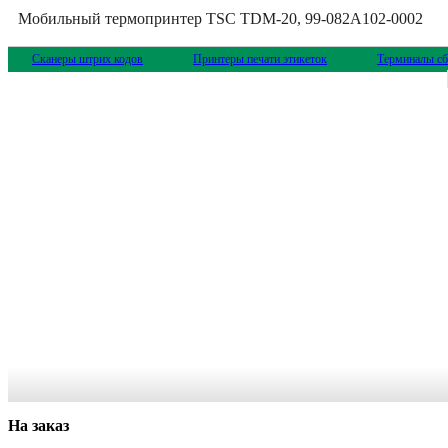
Мобильный термопринтер TSC TDM-20, 99-082A102-0002
Сканеры штрих кодов
Принтеры печати этикеток
Терминалы сб
На заказ