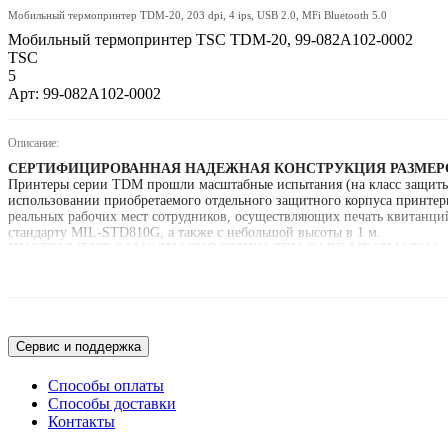
Мобильный термопринтер TDM-20, 203 dpi, 4 ips, USB 2.0, MFi Bluetooth 5.0
Мобильный термопринтер TSC TDM-20, 99-082A102-0002
TSC
5
Арт: 99-082A102-0002
Описание:
СЕРТИФИЦИРОВАННАЯ НАДЕЖНАЯ КОНСТРУКЦИЯ РАЗМЕР
Принтеры серии TDM прошли масштабные испытания (на класс защиты 
использовании приобретаемого отдельного защитного корпуса принте
реальных рабочих мест сотрудников, осуществляющих печать квитанци
стандарту MIL-STD810G, а также с небольшой высоты в 1 м.
ИНСТРУМЕНТ САМОДИАГНОСТИКИ TPH CARE MECHANISM
Принтеры серии TDM оснащаются инструментом самодиагностики TPH C
поиск пропущенных точек, таким образом гарантируя упреждающую про
производительность работы сотрудников при минимизации затрат
ИНТЕЛЛЕКТУАЛЬНОЕ РЕШЕНИЕ ДЛЯ АККУМУЛЯТОРНЫХ БА
Приобретаемое отдельно интеллектуальное решение для аккумуляторных
циклов зарядки. Для этого используется Battery Management System, кот
Сервис и поддержка
отслеживается ухудшение ее характеристик для своевременной замены. 
бесперебойно выполнять рабочие операции.
Способы оплаты
КОМПЛЕКТ ВСТРОЕННОГО ПРОГРАММНОГО ОБЕСПЕЧЕНИЯ:
Способы доставки
Принтеры серии TDM не просто поддерживают OPOS, они обеспечивают
Контакты
OPOS/SDKs в переносные принтеры серии TDM позволяет с легкостью по
интеграции пользовательское программное обеспечение может эксплуати