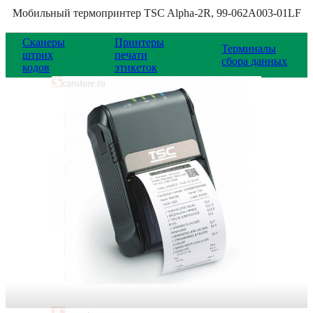
Мобильный термопринтер TSC Alpha-2R, 99-062A003-01LF
Сканеры
Принтеры
Терминалы
штрих
печати
сбора данных
кодов
этикеток