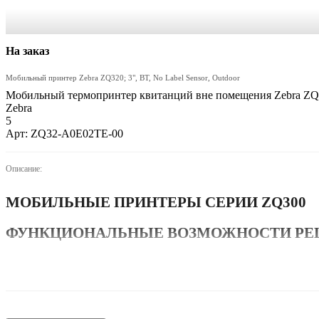
На заказ
Мобильный принтер Zebra ZQ320; 3", BT, No Label Sensor, Outdoor
Мобильный термопринтер квитанций вне помещения Zebra Z
Zebra
5
Арт: ZQ32-A0E02TE-00
Описание:
МОБИЛЬНЫЕ ПРИНТЕРЫ СЕРИИ ZQ300
ФУНКЦИОНАЛЬНЫЕ ВОЗМОЖНОСТИ РЕШ
Если ваши сотрудники распечатывают ценники со скидками в торго
Небольшой мобильный принтер ZQ300 способен справиться со всеми э
В соответствии с потребностями своего предприятия вы можете выбрат
две ширины печати. Модель для использования в помещениях позволяе
Модель для использования вне помещений может выдерживать любые