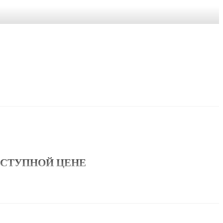
СТУПНОЙ ЦЕНЕ
 требуется быстрый, универсальный и надёжный мобильный принтер.
азе принтеров серии iMZ. Для каждого из вариантов принтера доступно
ения отказов от покупок и повышения удовлетворенности покупателей.
 обеспечивать питание для самых долгих рабочих смен. Все модели