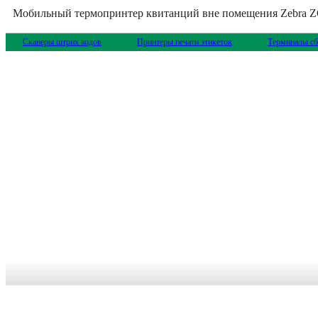
Мобильный термопринтер квитанций вне помещения Zebra 
Сканеры штрих кодов
Принтеры печати этикеток
Терминалы сб