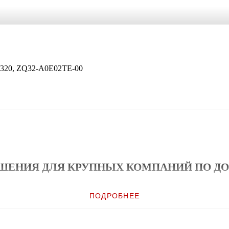
Q320, ZQ32-A0E02TE-00
ЕНИЯ ДЛЯ КРУПНЫХ КОМПАНИЙ ПО ДО
вом зале или оставляют уведомление о доставке у двери клиента, им
тими задачами.
ПОДРОБНЕЕ
ь два различных варианта дизайна этого принтера, разработанного на б
т персоналу оформлять покупки в любом месте магазина для предотвращ
 погодные условия, печатать высококачественные квитанции/чеки и