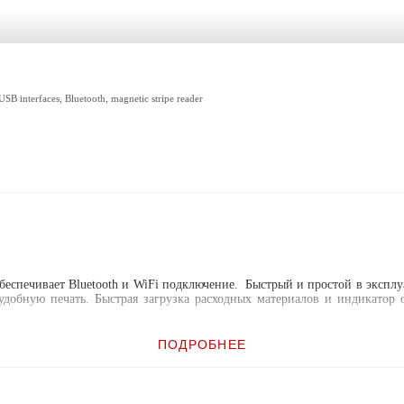
SB interfaces, Bluetooth, magnetic stripe reader
печивает Bluetooth и WiFi подключение. Быстрый и простой в эксплуа
добную печать. Быстрая загрузка расходных материалов и индикатор 
ПОДРОБНЕЕ
и бумаги "drop-in"