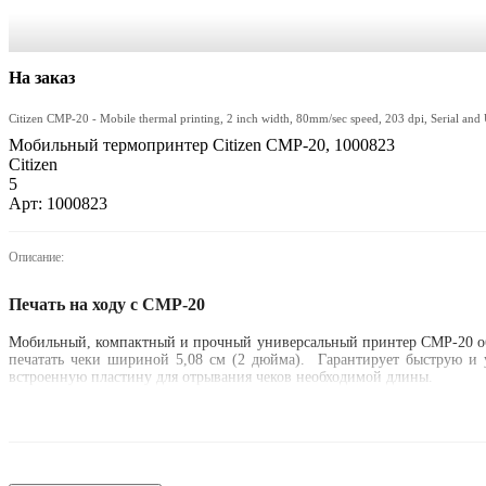
На заказ
Citizen CMP-20 - Mobile thermal printing, 2 inch width, 80mm/sec speed, 203 dpi, Serial and U
Мобильный термопринтер Citizen CMP-20, 1000823
Citizen
5
Арт: 1000823
Описание:
Печать на ходу с CMP-20
Мобильный, компактный и прочный универсальный принтер CMP-20 обес
печатать чеки шириной 5,08 см (2 дюйма). Гарантирует быструю и у
встроенную пластину для отрывания чеков необходимой длины.
Ключевые преимущества
Быстрая печать - до 80 мм/сек.
Быстрая и легкая замена расходных материалов - система загруск
Ширина бумаги 58 мм