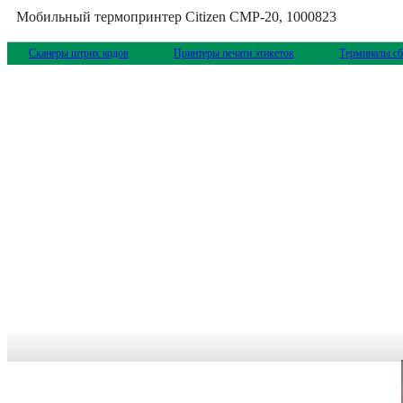
Мобильный термопринтер Citizen CMP-20, 1000823
Сканеры штрих кодов
Принтеры печати этикеток
Терминалы сб