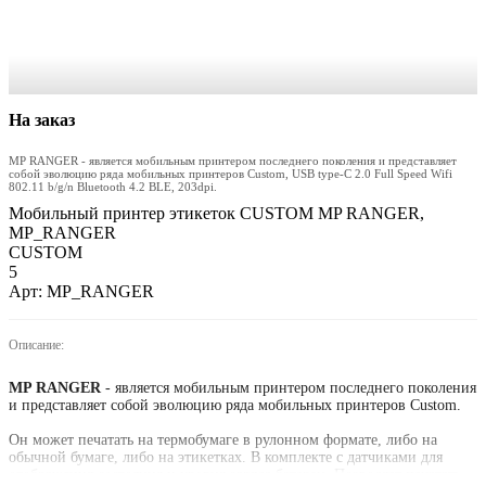
На заказ
MP RANGER - является мобильным принтером последнего поколения и представляет
собой эволюцию ряда мобильных принтеров Custom, USB type-C 2.0 Full Speed Wifi
802.11 b/g/n Bluetooth 4.2 BLE, 203dpi.
Мобильный принтер этикеток CUSTOM MP RANGER,
MP_RANGER
CUSTOM
5
Арт: MP_RANGER
Описание:
MP RANGER
- является мобильным принтером последнего поколения
и представляет собой эволюцию ряда мобильных принтеров Custom.
Он может печатать на термобумаге в рулонном формате, либо на
обычной бумаге, либо на этикетках. В комплекте с датчиками для
отображения состояния и уровня заряда батареи. Позволяет печатать