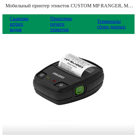
Мобильный принтер этикеток CUSTOM MP RANGER, MP_RANGER
Сканеры
Принтеры
Терминалы
штрих
печати
сбора данных
кодов
этикеток