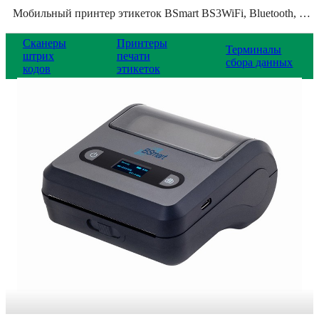
Мобильный принтер этикеток BSmart BS3WiFi, Bluetooth, USB, BS3WIFI+PRBag
Сканеры
Принтеры
Терминалы
штрих
печати
сбора данных
кодов
этикеток