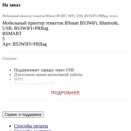
На заказ
Мобильный принтер этикеток BSmart BS3BT, WIFI, USB, BS3WIFI+PRBag, чехол
Мобильный принтер этикеток BSmart BS3WiFi, Bluetooth,
USB, BS3WIFI+PRBag
BSMART
5
Арт: BS3WIFI+PRBag
Описание:
Поддерживает зарядку через USB
Длительное время автономной работы
WIFI
Доступен экран OLED
Поддерживает языки TSPL, EPL, ZPL, DPL, CPCL, ESC/POS
ПОДРОБНЕЕ
Сервис и поддержка
Способы оплаты