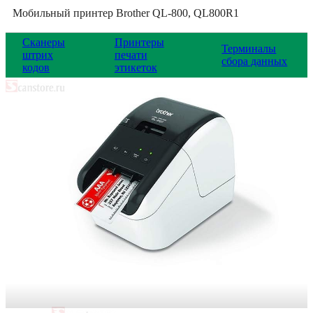
Мобильный принтер Brother QL-800, QL800R1
Сканеры
Принтеры
Терминалы
штрих
печати
сбора данных
кодов
этикеток