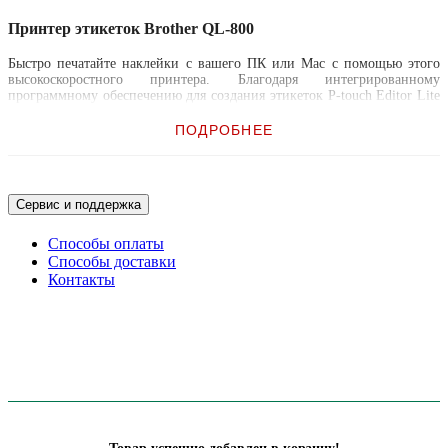
Принтер этикеток Brother QL-800
Быстро печатайте наклейки с вашего ПК или Mac с помощью этого
высокоскоростного принтера. Благодаря интегрированному
программному обеспечению для создания этикеток P-touch Editor Lite
он прост в использовании - просто подключитесь к компьютеру,
щелкните значок, чтобы запустить программное обеспечение, а также
ПОДРОБНЕЕ
спроектировать и распечатать наклейки. Или используйте
расширенное программное обеспечение для создания этикеток для P-
touch Editor, чтобы включить штрих-коды, изображения и другие
расширенные функции.
Сервис и поддержка
Вы также можете создавать наклейки с черно-красной печатью без
необходимости использования чернил или тонера - идеально для
Способы оплаты
выделения важной информации на наклейке.
Способы доставки
Контакты
Встроенный резак позволяет использовать наклейки нестандартного
размера длиной до одного метра при использовании одного из
рулонов непрерывной ленты.
QL-800 - идеальный выбор для офисных работников, которым нужен
надежный и быстрый принтер для наклеек.