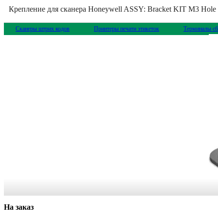
Крепление для сканера Honeywell ASSY: Bracket KIT M3 Hole
Сканеры штрих кодов
Принтеры печати этикеток
Терминалы сб
На заказ