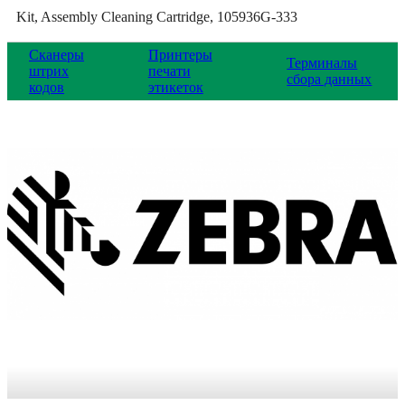
Kit, Assembly Cleaning Cartridge, 105936G-333
Сканеры
Принтеры
Терминалы
штрих
печати
сбора данных
кодов
этикеток