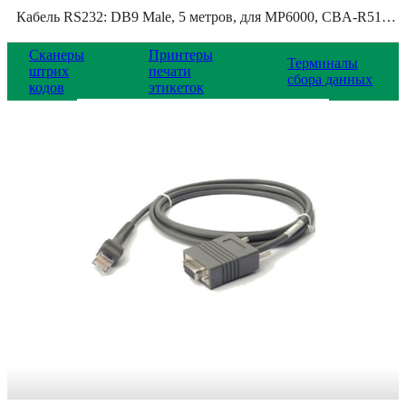
Кабель RS232: DB9 Male, 5 метров, для MP6000, CBA-R51-S16ZAR
Сканеры
Принтеры
Терминалы
штрих
печати
сбора данных
кодов
этикеток