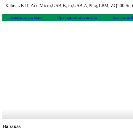
Кабель KIT, Acc Micro,USB,B, to,USB,A,Plug,1.8M, ZQ500 Seri
Сканеры штрих кодов
Принтеры печати этикеток
Терминалы сб
На заказ