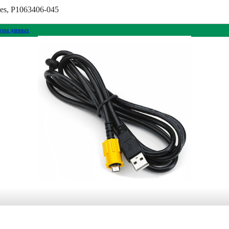
es, P1063406-045
ора данных