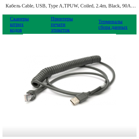
Кабель Cable, USB, Type A,TPUW, Coiled, 2.4m, Black, 90A052285
Сканеры
Принтеры
Терминалы
штрих
печати
сбора данных
кодов
этикеток