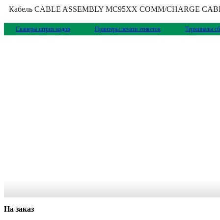
Кабель CABLE ASSEMBLY MC95XX COMM/CHARGE CABLE,
Сканеры штрих кодов
Принтеры печати этикеток
Терминалы сб
На заказ