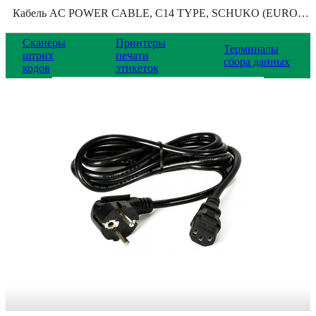
Кабель AC POWER CABLE, C14 TYPE, SCHUKO (EUROPEAN), 9000090CABLE
Сканеры
Принтеры
Терминалы
штрих
печати
сбора данных
кодов
этикеток