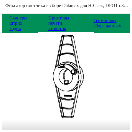
Фиксатор смотчика в сборе Datamax для H-Class, DPO15-3161-01
Сканеры
Принтеры
Терминалы
штрих
печати
сбора данных
кодов
этикеток