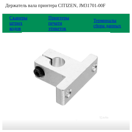
Держатель вала принтера CITIZEN, JM31701-00F
Сканеры
Принтеры
Терминалы
штрих
печати
сбора данных
кодов
этикеток