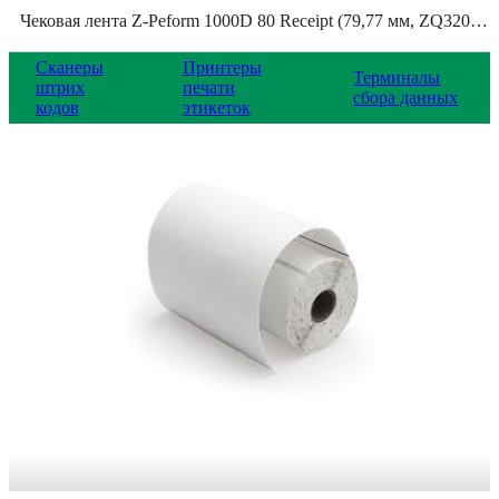
Чековая лента Z-Peform 1000D 80 Receipt (79,77 мм, ZQ320), 3013287
Сканеры
Принтеры
Терминалы
штрих
печати
сбора данных
кодов
этикеток