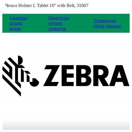
Чехол Holster L Tablet 10'' with Belt, 31007
Сканеры
Принтеры
Терминалы
штрих
печати
сбора данных
кодов
этикеток