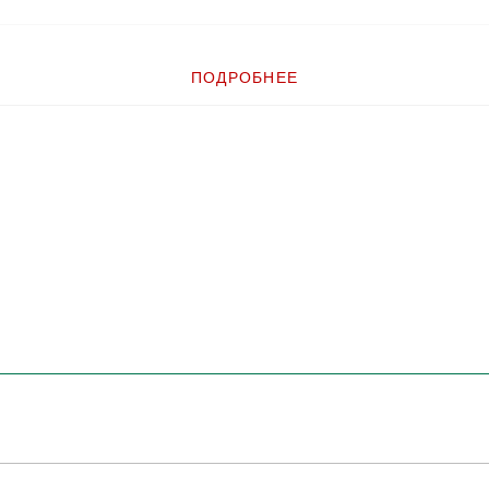
ПОДРОБНЕЕ
6, for use with cabled connections and Xenon and Voyager bases.