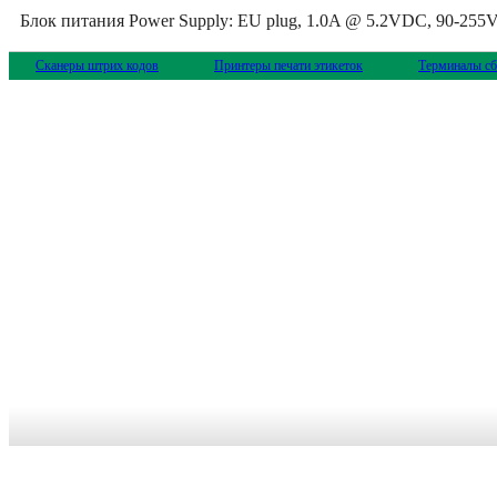
Блок питания Power Supply: EU plug, 1.0A @ 5.2VDC, 90-255
Сканеры штрих кодов
Принтеры печати этикеток
Терминалы сб