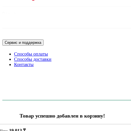
Описание:
Power Supply: Type C plug (EU), 1.0A @ 5.2VDC, 90-255VAC @ 50-60Hz, LV
Сервис и поддержка
Способы оплаты
Способы доставки
Контакты
Товар успешно добавлен в корзину!
ПРОДОЛЖИТЬ ПОКУПКИ
ПЕРЕЙТИ В КОРЗИНУ
19 013 ₸