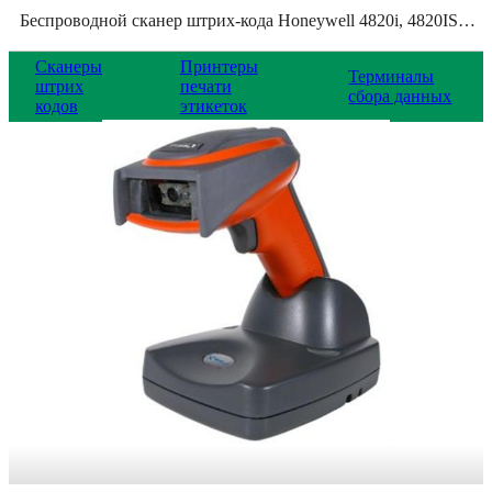
Беспроводной сканер штрих-кода Honeywell 4820i, 4820ISR-USBKITBE
Сканеры
Принтеры
Терминалы
штрих
печати
сбора данных
кодов
этикеток