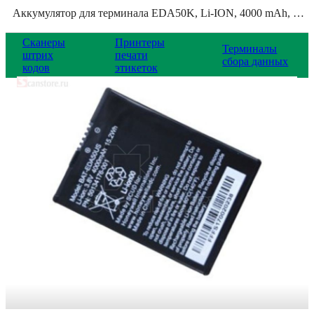
Аккумулятор для терминала EDA50K, Li-ION, 4000 mAh, BAT-EDA50K-1
Сканеры
Принтеры
Терминалы
штрих
печати
сбора данных
кодов
этикеток